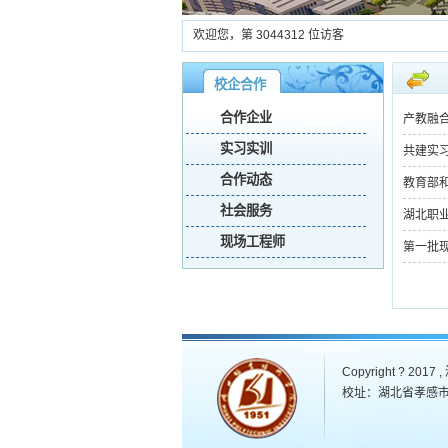
欢迎您，第
3044312
位访客
校企合作
合作企业
产教融
实习实训
共建实
合作动态
教育部
社会服务
湖北职
现场工程师
第一批
Copyright ? 201
校址：湖北省孝感市玉泉