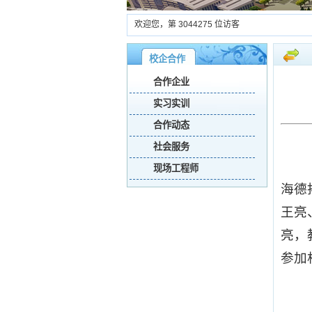
欢迎您，第
3044275
位访客
校企合作
合作企业
实习实训
合作动态
社会服务
现场工程师
海德
王亮
亮，
参加