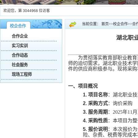
欢迎您，第
3044968
位访客
当前位置：
首页
>>
校企合作
>>
合
校企合作
合作企业
湖北职
实习实训
合作动态
为贯彻落实教育部职业教育
师的迫切需求，湖北职业技术学
社会服务
件的供应商积极参与。现将采购
现场工程师
一、项目概况
1.
项目名称
：湖北职业技
2.
采购方式
：询价采购
3.
服务周期
：
2025年11
4.
采购性质
：本项目为整
5.
报价说明
：本次报价为
险、杂费、税费等完成本