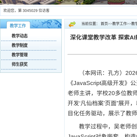
欢迎您，第
3045029
位访客
当前位置：
首页
>>
教学工作
>>
教
教学工作
教学动态
深化课堂教学改革 探索A
教学制度
教学管理
师生获奖
（本网讯：孔方）20
《JavaScript高级开
老师主讲，学校20多位教
开发‘凡仙档案’页面”展开
目化任务驱动，展示了教
教学过程中，吴老师创
JavaScript对象嵌套