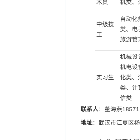
术员
机类、
自动化
中级技
类、电
工
旅游管
机械设
机电设
实习生
化类、
类、计
信类
联系人
：董海燕185716
地址
：武汉市江夏区杨