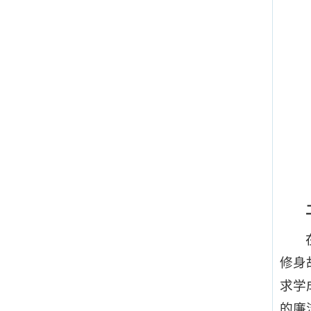
修身
求学
的廉