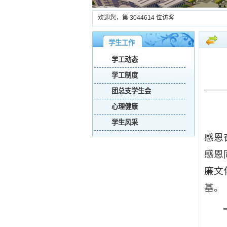
欢迎您，第
3044614
位访客
学生工作
学工动态
学工制度
团总支学生会
心理健康
学生风采
感恩
感恩
廉文
基。