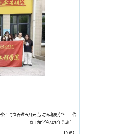
一条：
青春奋进五月天 劳动铸魂展芳华——信
息工程学院2026年劳动主...
【
关闭
】