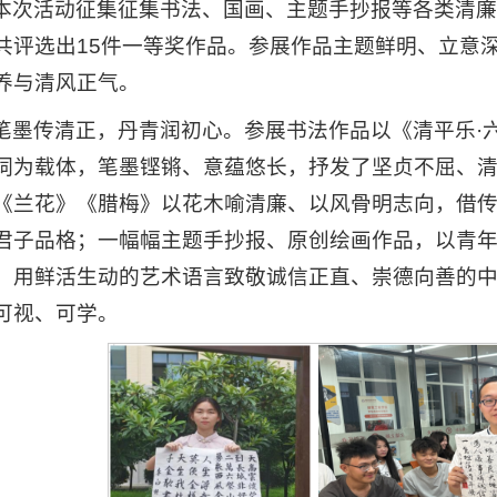
本次活动征集征集书法、国画、主题手抄报等各类清
共评选出15件一等奖作品。参展作品主题鲜明、立意
养与清风正气。
笔墨传清正，丹青润初心。参展书法作品以《清平乐·
词为载体，笔墨铿锵、意蕴悠长，抒发了坚贞不屈、
《兰花》《腊梅》以花木喻清廉、以风骨明志向，借
君子品格；一幅幅主题手抄报、原创绘画作品，以青
，用鲜活生动的艺术语言致敬诚信正直、崇德向善的
可视、可学。