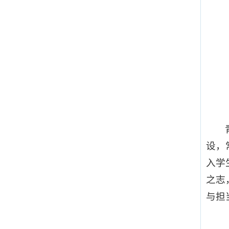
设，
入学
之志
与担