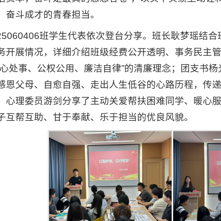
、奋斗成才的青春担当。
25060406班学生代表依次登台分享。班长耿梦瑶结
务开展情况，详细介绍班级经费公开透明、事务民主
公心处事、公权公用、廉洁自律”的清廉理念；团支书
感恩父母、自愈自强、走出人生低谷的心路历程，传
；心理委员游剑分享了主动关爱帮扶困难同学、暖心
子互帮互助、甘于奉献、乐于担当的优良风貌。