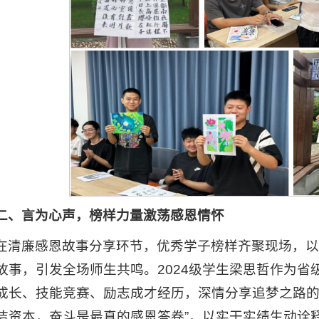
二、言为心声，榜样力量激荡感恩情怀
在清廉感恩故事分享环节，优秀学子榜样齐聚现场，
故事，引发全场师生共鸣。2024级学生梁思哲作为省
成长、技能竞赛、励志成才经历，深情分享追梦之路的
洁资本，奋斗是最真的感恩答卷”，以实干实绩生动诠