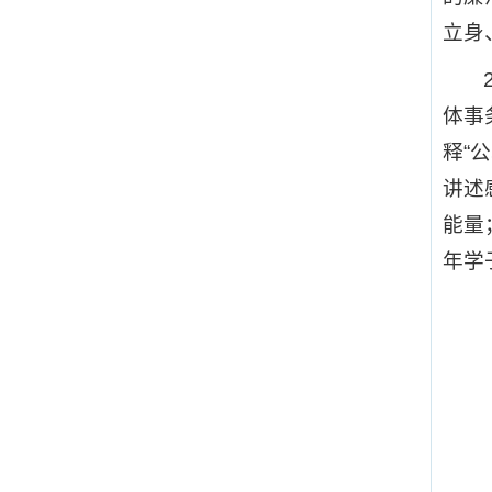
立身
体事
释“
讲述
能量
年学